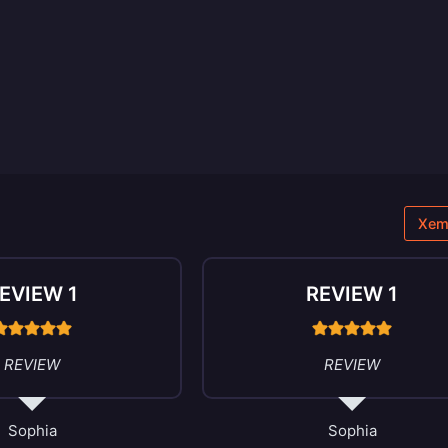
Xem
EVIEW 1
REVIEW 1
REVIEW
REVIEW
Sophia
Sophia