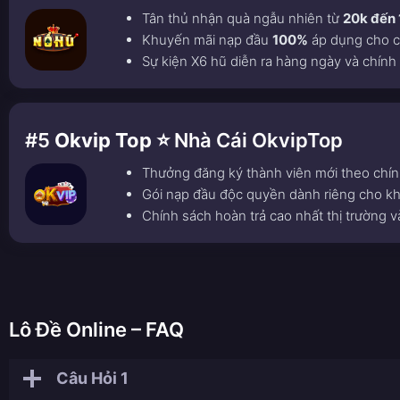
Tân thủ nhận quà ngẫu nhiên từ
20k đến
Khuyến mãi nạp đầu
100%
áp dụng cho cả
Sự kiện X6 hũ diễn ra hàng ngày và chính
#5
Okvip Top ⭐
Nhà Cái OkvipTop
Thưởng đăng ký thành viên mới theo chính
Gói nạp đầu độc quyền dành riêng cho k
Chính sách hoàn trả cao nhất thị trường 
Lô Đề Online – FAQ
Câu Hỏi 1