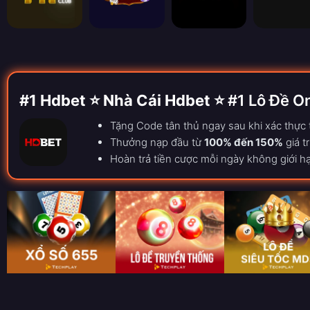
#1
Hdbet ⭐
Nhà Cái Hdbet
⭐ #1 Lô Đề On
Tặng Code tân thủ ngay sau khi xác thực 
Thưởng nạp đầu từ
100% đến 150%
giá tr
Hoàn trả tiền cược mỗi ngày không giới hạn