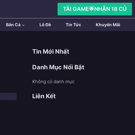
TẢI GAME🌟NHẬN 18 CỦ
Bắn Cá
Lô Đề
Tin Tức
Khuyến Mãi
Tin Mới Nhất
Danh Mục Nổi Bật
Không có danh mục
Liên Kết