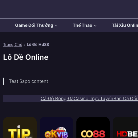
Skip
to
content
Game Đổi Thưởng
Thể Thao
Tài Xỉu Onli
Trang Chủ
»
Lô Đề Hd88
Lô Đề Online
Test Sapo content
Cá Độ Bóng Đá
Casino Trực Tuyến
Bắn Cá Đổi