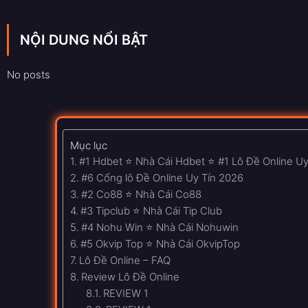
NỘI DUNG NỔI BẬT
No posts
Mục lục
#1 Hdbet ⭐ Nhà Cái Hdbet ⭐ #1 Lô Đề Online Uy
#6 Cổng lô Đề Online Uy Tín 2026
#2 Co88 ⭐ Nhà Cái Co88
#3 Tipclub ⭐ Nhà Cái Tip Club
#4 Nohu Win ⭐ Nhà Cái Nohuwin
#5 Okvip Top ⭐ Nhà Cái OkvipTop
Lô Đề Online – FAQ
Review Lô Đề Online
REVIEW 1