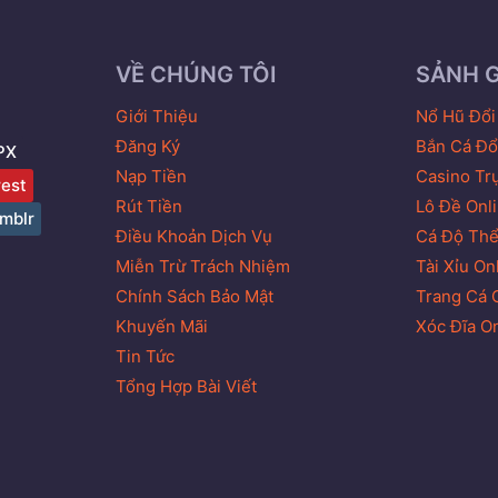
VỀ CHÚNG TÔI
SẢNH 
Giới Thiệu
Nổ Hũ Đổ
Đăng Ký
Bắn Cá Đổ
PX
Nạp Tiền
Casino Tr
rest
Rút Tiền
Lô Đề Onl
mblr
Điều Khoản Dịch Vụ
Cá Độ Th
Miễn Trừ Trách Nhiệm
Tài Xỉu On
Chính Sách Bảo Mật
Trang Cá 
Khuyến Mãi
Xóc Đĩa O
Tin Tức
Tổng Hợp Bài Viết